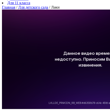
Для 11 класса
Главная
/
Для детского сада
/
Лаки