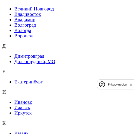
Великий Новгород
Владивосток
Владимир
Волгоград
Вологда
Воронеж
Д
Димитровград
Долгопрудный, МО
Е
Екатеринбург
Privacy notice
И
Иваново
Ижевск
Иркутск
К
Казань