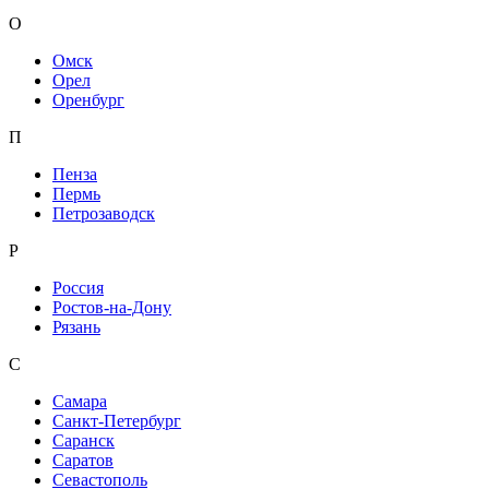
О
Омск
Орел
Оренбург
П
Пенза
Пермь
Петрозаводск
Р
Россия
Ростов-на-Дону
Рязань
С
Самара
Санкт-Петербург
Саранск
Саратов
Севастополь