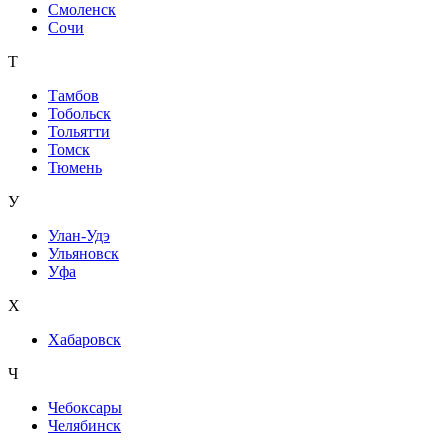
Смоленск
Сочи
Т
Тамбов
Тобольск
Тольятти
Томск
Тюмень
У
Улан-Удэ
Ульяновск
Уфа
Х
Хабаровск
Ч
Чебоксары
Челябинск